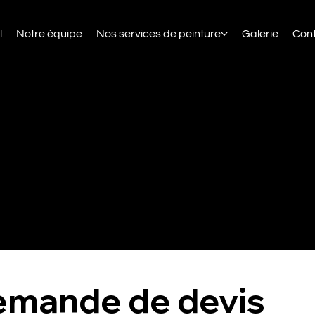
l
Notre équipe
Nos services de peinture
Galerie
Con
ratuit et rapide pour un
t
écoration ou de rénovation ?
ide, et recevez votre devis détaillé en moins de 24 h.
mande de devis