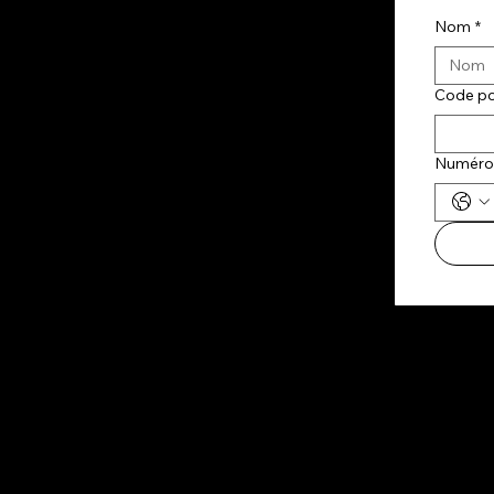
Nom
*
Code po
Numéro 